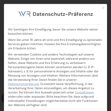
Mit die
Deutsch
Datenschutz-Präferenz
WordPress-
Wir benötigen Ihre Einwilligung, bevor Sie unsere Website weiter
Relaunch leicht
besuchen können.
Wenn Sie unter 16 Jahre alt sind und Ihre Einwilligung zu optionalen
Services geben möchten, müssen Sie Ihre Erziehungsberechtigten
gemacht: Eine
um Erlaubnis bitten.
Wir verwenden Cookies und andere Technologien auf unserer
Schritt-für-Schritt-
Website. Einige von ihnen sind essenziell, während andere uns
helfen, diese Website und Ihre Erfahrung zu verbessern.
Personenbezogene Daten können verarbeitet werden (z. B. IP-
Anleitung
Adressen), z. B. für personalisierte Anzeigen und Inhalte oder die
Messung von Anzeigen und Inhalten.
Weitere Informationen über
die Verwendung Ihrer Daten finden Sie in unserer
Datenschutzerklärung
.
Es besteht keine Verpflichtung, in die
Verarbeitung Ihrer Daten einzuwilligen, um dieses Angebot zu
nutzen.
Sie können Ihre Auswahl jederzeit unter
Einstellungen
widerrufen oder anpassen.
Bitte beachten Sie, dass aufgrund
individueller Einstellungen möglicherweise nicht alle Funktionen
der Website verfügbar sind.