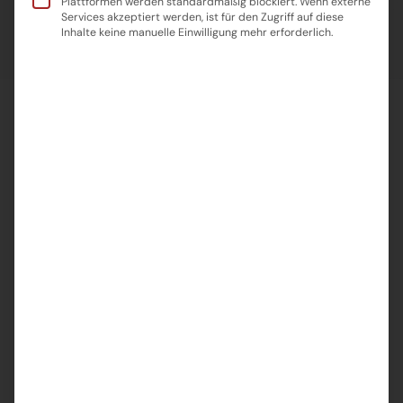
Plattformen werden standardmäßig blockiert. Wenn externe
Services akzeptiert werden, ist für den Zugriff auf diese
Inhalte keine manuelle Einwilligung mehr erforderlich.
🌐 Warum ein WordPress-
Relaunch
sinnvoll ist
Ein WordPress-Relaunch kann eine der besten Entscheidungen für
Ihre Website sein, wenn es darum geht, die Benutzererfahrung zu
verbessern und den aktuellen Webstandards gerecht zu werden.
Wenn Ihre Website nicht mehr den modernen Anforderungen
entspricht oder Schwierigkeiten bei der Ladegeschwindigkeit hat,