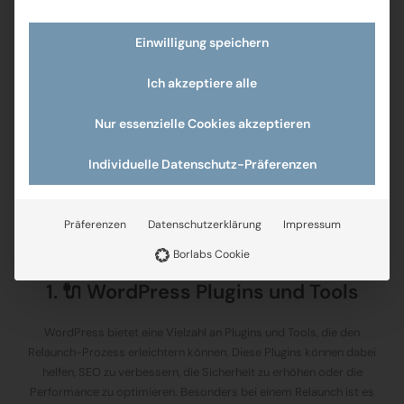
stabil läuft. Zu den wichtigsten technischen Aspekten gehören
Server-Optimierungen, Ladezeitverbesserungen und die
Einwilligung speichern
Implementierung neuer Funktionen. Durch die richtige technische
Grundlage können Sie sicherstellen, dass Ihr Relaunch nicht nur
Ich akzeptiere alle
visuell ansprechend ist, sondern auch den neuesten Standards
entspricht und die Leistung optimiert wird.
Nur essenzielle Cookies akzeptieren
Ein wichtiger Schritt in diesem Prozess ist die
Server-Optimierung
WordPress Ladezeit
. Durch die Wahl des richtigen Servers und das
Individuelle Datenschutz-Präferenzen
Implementieren von Caching-Techniken können Sie die Ladezeiten
erheblich verbessern und eine flüssige Nutzererfahrung
gewährleisten. Zu den weiteren technischen Aspekten gehört das
Präferenzen
Datenschutzerklärung
Impressum
richtige
WordPress Hosting optimieren
, um eine stabile und
Borlabs Cookie
schnelle Grundlage für Ihre Website zu schaffen.
1. 🔌 WordPress Plugins und Tools
WordPress bietet eine Vielzahl an Plugins und Tools, die den
Relaunch-Prozess erleichtern können. Diese Plugins können dabei
helfen, SEO zu verbessern, die Sicherheit zu erhöhen oder die
Performance zu optimieren. Besonders bei einem Relaunch ist es