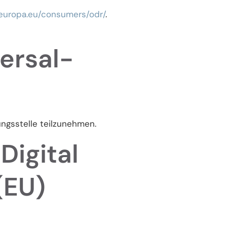
.europa.eu/consumers/odr/
.
versal­
ungsstelle teilzunehmen.
Digital
(EU)