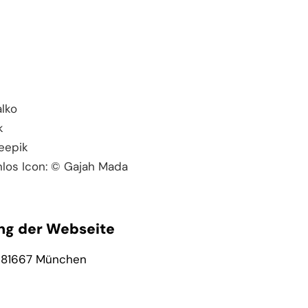
alko
k
eepik
nlos Icon: © Gajah Mada
ng der Webseite
 | 81667 München