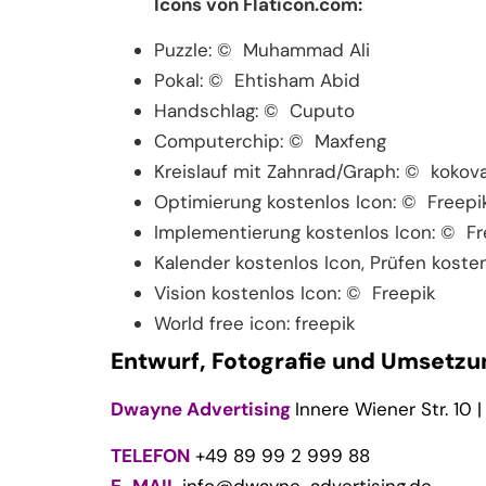
Icons von Flaticon.com:
Puzzle: © Muhammad Ali
Pokal: © Ehtisham Abid
Handschlag: © Cuputo
Computerchip: © Maxfeng
Kreislauf mit Zahnrad/Graph: © kokov
Optimierung kostenlos Icon: © Freepi
Implementierung kostenlos Icon: © Fr
Kalender kostenlos Icon, Prüfen koste
Vision kostenlos Icon: © Freepik
World free icon: freepik
Entwurf, Fotografie und Umsetzu
Dwayne Advertising
Innere Wiener Str. 10
TELEFON
+49 89 99 2 999 88
E-MAIL
info@dwayne-advertising.de