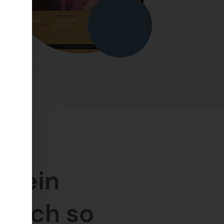
st ein
aunch so