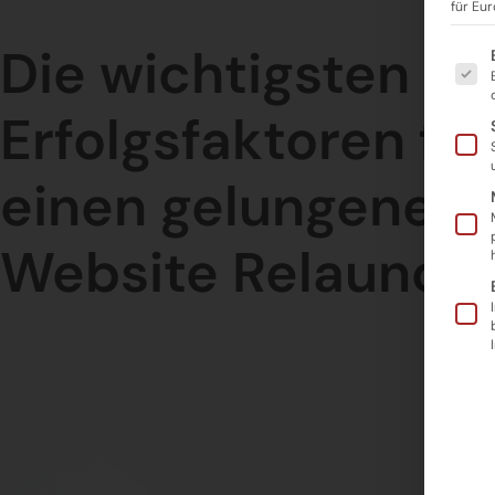
für Eu
Die wichtigsten
Es fo
Erfolgsfaktoren für
einen gelungenen
Website Relaunch