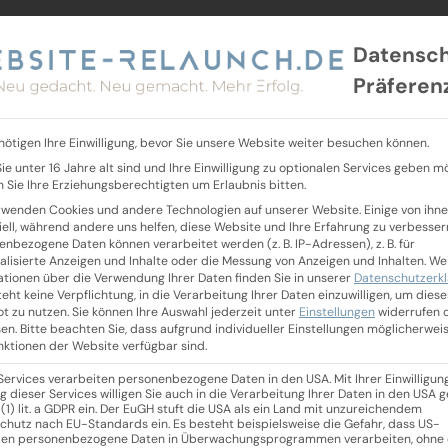
Datensc
Präferen
nötigen Ihre Einwilligung, bevor Sie unsere Website weiter besuchen können.
ie unter 16 Jahre alt sind und Ihre Einwilligung zu optionalen Services geben m
 Sie Ihre Erziehungsberechtigten um Erlaubnis bitten.
rwenden Cookies und andere Technologien auf unserer Website. Einige von ihne
iell, während andere uns helfen, diese Website und Ihre Erfahrung zu verbesser
enbezogene Daten können verarbeitet werden (z. B. IP-Adressen), z. B. für
alisierte Anzeigen und Inhalte oder die Messung von Anzeigen und Inhalten.
We
ationen über die Verwendung Ihrer Daten finden Sie in unserer
Datenschutzerk
eht keine Verpflichtung, in die Verarbeitung Ihrer Daten einzuwilligen, um diese
t zu nutzen.
Sie können Ihre Auswahl jederzeit unter
Einstellungen
widerrufen 
en.
Bitte beachten Sie, dass aufgrund individueller Einstellungen möglicherwei
unktionen der Website verfügbar sind.
 Services verarbeiten personenbezogene Daten in den USA. Mit Ihrer Einwilligun
g dieser Services willigen Sie auch in die Verarbeitung Ihrer Daten in den USA
 (1) lit. a GDPR ein. Der EuGH stuft die USA als ein Land mit unzureichendem
chutz nach EU-Standards ein. Es besteht beispielsweise die Gefahr, dass US-
en personenbezogene Daten in Überwachungsprogrammen verarbeiten, ohne