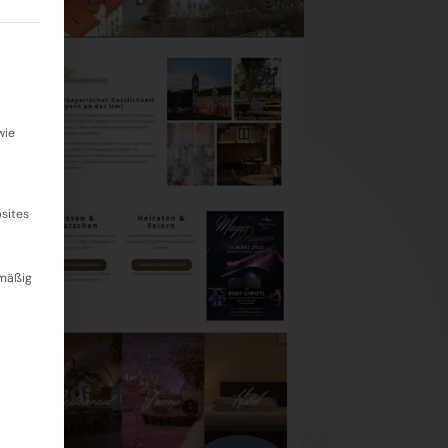
igung erteilt werden kann. Die erste Service-Gruppe ist 
wie
sites
dmäßig