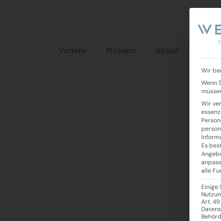
Vorteile
Projekte
Ablauf
Wir be
Wenn S
müssen
Wir ve
essenz
Person
person
Inform
Es best
Angebo
anpass
alle F
Einige
Nutzun
Art. 49
Datens
Behörd