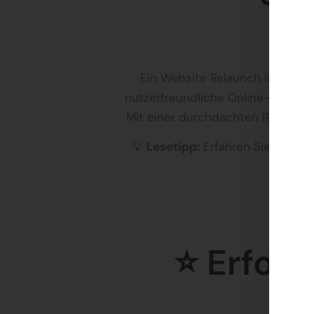
Ein Website Relaunch ist mehr a
nutzerfreundliche Online-Präsenz
Mit einer durchdachten Relaunch
💡
Lesetipp:
Erfahren Sie in unse
⭐ Erfolg