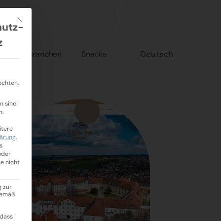
Mit diesem Button wird der Dialog geschlossen. Seine Funktionalität ist i
hutz-
z
Branchen
Snacks
Deutsch
öchten,
n sind
n.
itere
lärung
.
s
oder
se nicht
g zur
 gemäß
 dass