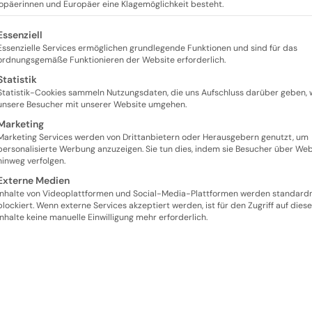
ropäerinnen und Europäer eine Klagemöglichkeit besteht.
lgt eine Liste der Service-Gruppen, für die eine Einwill
Essenziell
Essenzielle Services ermöglichen grundlegende Funktionen und sind für das
ordnungsgemäße Funktionieren der Website erforderlich.
Statistik
Statistik-Cookies sammeln Nutzungsdaten, die uns Aufschluss darüber geben, 
unsere Besucher mit unserer Website umgehen.
Marketing
Marketing Services werden von Drittanbietern oder Herausgebern genutzt, um
personalisierte Werbung anzuzeigen. Sie tun dies, indem sie Besucher über Web
hinweg verfolgen.
Externe Medien
Inhalte von Videoplattformen und Social-Media-Plattformen werden standar
blockiert. Wenn externe Services akzeptiert werden, ist für den Zugriff auf diese
Inhalte keine manuelle Einwilligung mehr erforderlich.