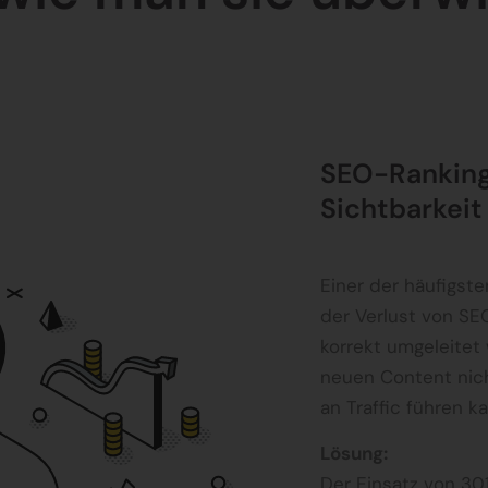
SEO-Rankings
Sichtbarkeit
Einer der häufigst
der Verlust von S
korrekt umgeleite
neuen Content nich
an Traffic führen ka
Lösung:
Der Einsatz von 301