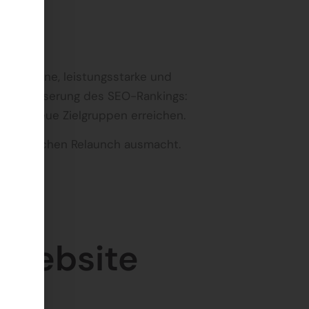
ine moderne, leistungsstarke und
ur Verbesserung des SEO-Rankings:
 und neue Zielgruppen erreichen.
 erfolgreichen Relaunch ausmacht.
n Website