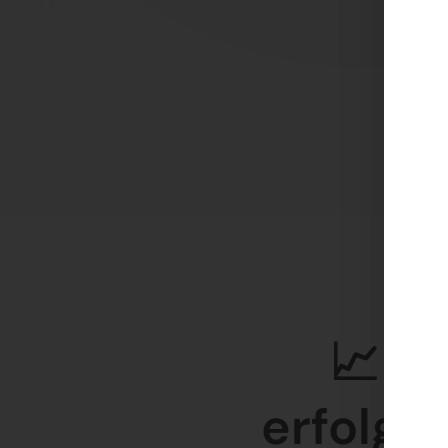
📈 Ei
erfolgr