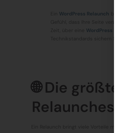
Ein
WordPress Relaunch
bietet di
Gefühl, dass Ihre Seite veraltet w
Zeit, über eine
WordPress Website
Technikstandards sichern Sie sich
🌐 Die größten
Relaunches
Ein Relaunch bringt viele Vorteile mit sich