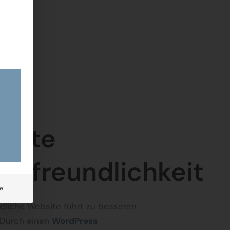
ierte
erfreundlichkeit
e
dliche Website führt zu besseren
 Durch einen
WordPress