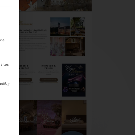
igung erteilt werden kann. Die erste Service-Gruppe ist 
wie
sites
dmäßig