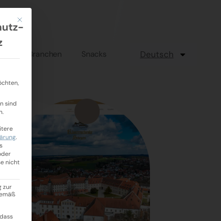
Mit diesem Button wird der Dialog geschlossen. Seine Funktionalität ist i
hutz-
z
Branchen
Snacks
Deutsch
öchten,
n sind
n.
itere
lärung
.
s
oder
se nicht
g zur
 gemäß
 dass