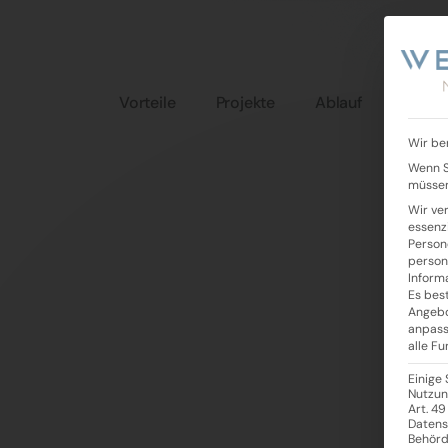
Vorteile
Projekte
Ablauf
Wir be
Wenn S
müssen
Wir ve
essenz
Person
person
Inform
Es best
Angebo
anpass
alle F
Einige
Nutzun
Art. 49
Datens
Behörd