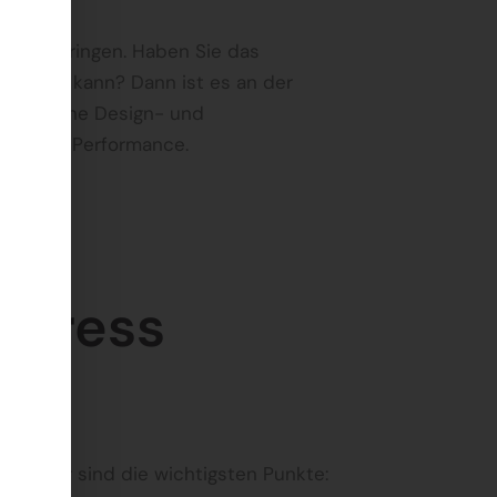
and zu bringen. Haben Sie das
ithalten kann? Dann ist es an der
n moderne Design- und
 bessere Performance.
rdPress
nen. Hier sind die wichtigsten Punkte: