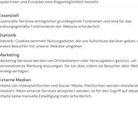
ropäerinnen und Europäer eine Klagemöglichkeit besteht.
lgt eine Liste der Service-Gruppen, für die eine Einwill
Essenziell
Essenzielle Services ermöglichen grundlegende Funktionen und sind für das
ordnungsgemäße Funktionieren der Website erforderlich.
Statistik
e
Statistik-Cookies sammeln Nutzungsdaten, die uns Aufschluss darüber geben, 
unsere Besucher mit unserer Website umgehen.
Marketing
Marketing Services werden von Drittanbietern oder Herausgebern genutzt, um
personalisierte Werbung anzuzeigen. Sie tun dies, indem sie Besucher über Web
hinweg verfolgen.
Externe Medien
Inhalte von Videoplattformen und Social-Media-Plattformen werden standar
blockiert. Wenn externe Services akzeptiert werden, ist für den Zugriff auf diese
Inhalte keine manuelle Einwilligung mehr erforderlich.