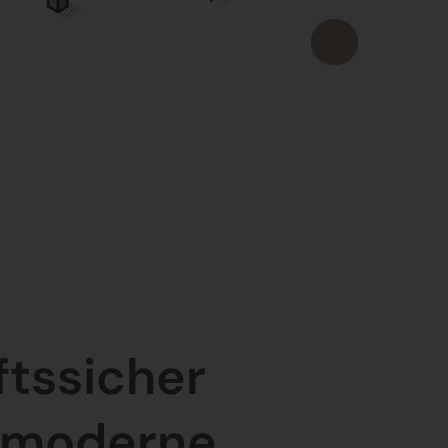
ftssicher
 moderne