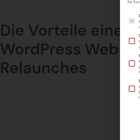
für Eu
Es fo
Die Vorteile eines
WordPress Websit
Relaunches