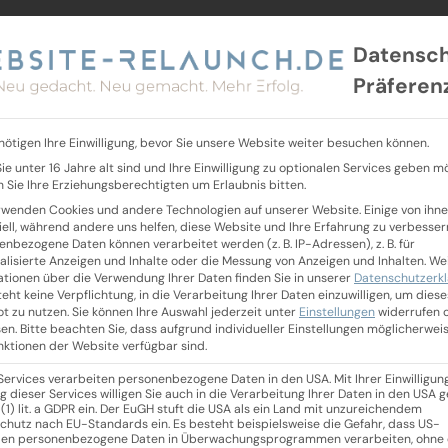
Datensc
Präferen
nötigen Ihre Einwilligung, bevor Sie unsere Website weiter besuchen können.
ie unter 16 Jahre alt sind und Ihre Einwilligung zu optionalen Services geben m
 Sie Ihre Erziehungsberechtigten um Erlaubnis bitten.
rwenden Cookies und andere Technologien auf unserer Website. Einige von ihne
iell, während andere uns helfen, diese Website und Ihre Erfahrung zu verbesser
enbezogene Daten können verarbeitet werden (z. B. IP-Adressen), z. B. für
alisierte Anzeigen und Inhalte oder die Messung von Anzeigen und Inhalten.
We
ationen über die Verwendung Ihrer Daten finden Sie in unserer
Datenschutzerk
eht keine Verpflichtung, in die Verarbeitung Ihrer Daten einzuwilligen, um diese
t zu nutzen.
Sie können Ihre Auswahl jederzeit unter
Einstellungen
widerrufen 
en.
Bitte beachten Sie, dass aufgrund individueller Einstellungen möglicherwei
unktionen der Website verfügbar sind.
 Services verarbeiten personenbezogene Daten in den USA. Mit Ihrer Einwilligun
g dieser Services willigen Sie auch in die Verarbeitung Ihrer Daten in den USA
 (1) lit. a GDPR ein. Der EuGH stuft die USA als ein Land mit unzureichendem
chutz nach EU-Standards ein. Es besteht beispielsweise die Gefahr, dass US-
en personenbezogene Daten in Überwachungsprogrammen verarbeiten, ohne