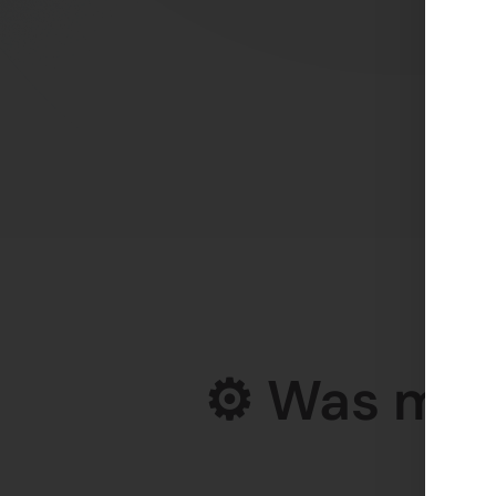
⚙️ Was mac